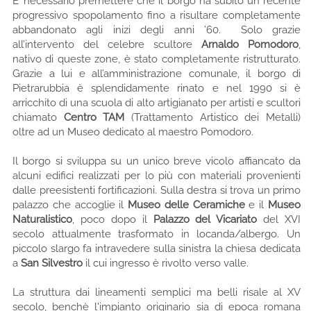
E’ necessario premettere che il borgo ha subito un recente
progressivo spopolamento fino a risultare completamente
abbandonato agli inizi degli anni ’60. Solo grazie
all’intervento del celebre scultore
Arnaldo Pomodoro
,
nativo di queste zone, è stato completamente ristrutturato.
Grazie a lui e all’amministrazione comunale, il borgo di
Pietrarubbia è splendidamente rinato e nel 1990 si è
arricchito di una scuola di alto artigianato per artisti e scultori
chiamato
Centro TAM
(Trattamento Artistico dei Metalli)
oltre ad un Museo dedicato al maestro Pomodoro.
Il borgo si sviluppa su un unico breve vicolo affiancato da
alcuni edifici realizzati per lo più con materiali provenienti
dalle preesistenti fortificazioni. Sulla destra si trova un primo
palazzo che accoglie il
Museo delle Ceramiche
e il
Museo
Naturalistico
, poco dopo il
Palazzo del Vicariato
del XVI
secolo attualmente trasformato in locanda/albergo. Un
piccolo slargo fa intravedere sulla sinistra la chiesa dedicata
a
San Silvestro
il cui ingresso è rivolto verso valle.
La struttura dai lineamenti semplici ma belli risale al XV
secolo, benchè l'impianto originario sia di epoca romana