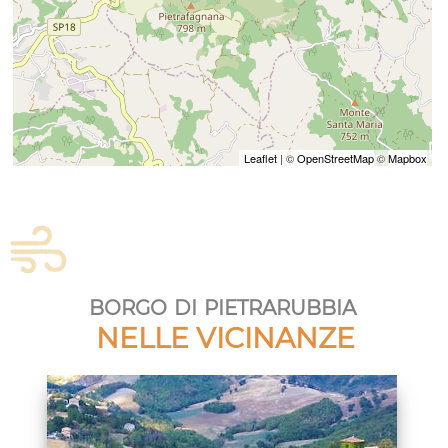
Leaflet
| ©
OpenStreetMap
©
Mapbox
borgo di pietrarubbia
NELLE VICINANZE