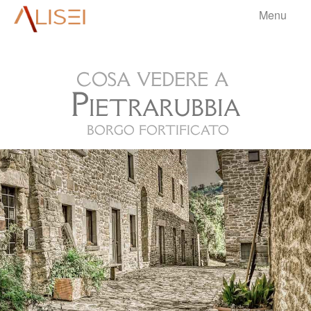
Menu
aliseri
cosa vedere a
HOME
Pietrarubbia
BORGHI
▼
borgo fortificato
VIAGGI
▼
BLOG
▼
.
INFO
▼
.
.
.