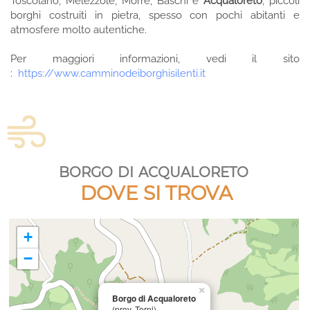
Toscolano, Melezzole, Morre, Baschi e
Acqualoreto
, piccoli
borghi costruiti in pietra, spesso con pochi abitanti e
atmosfere molto autentiche.
Per maggiori informazioni, vedi il sito
:
https://www.camminodeiborghisilenti.it
borgo di acqualoreto
DOVE SI TROVA
+
−
×
Borgo di Acqualoreto
(prov. Terni)