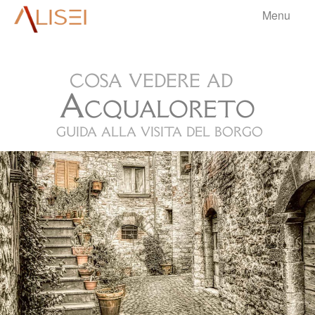
Menu
aliseri
cosa vedere ad
HOME
Acqualoreto
BORGHI
▼
guida alla visita del borgo
VIAGGI
▼
BLOG
▼
.
INFO
▼
.
.
.