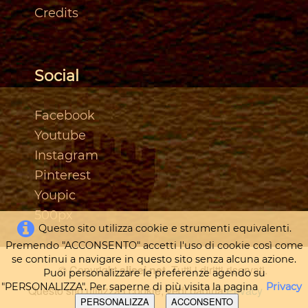
Credits
Social
Facebook
Youtube
Instagram
Pinterest
Youpic
500px
Questo sito utilizza cookie e strumenti equivalenti.
Premendo "ACCONSENTO" accetti l'uso di cookie così come
se continui a navigare in questo sito senza alcuna azione.
© Copyright
alisei.net
. Tutti i diritti riservati.
Puoi personalizzare le preferenze agendo su
"PERSONALIZZA". Per saperne di più visita la pagina
Privacy
Questo sito utilizza i cookie, vedi pagina
Privacy
PERSONALIZZA
ACCONSENTO