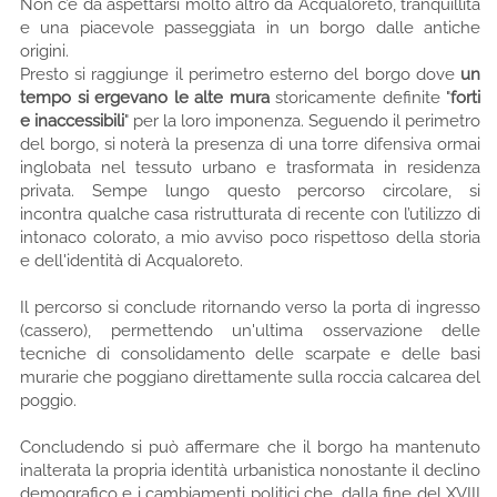
Non c’è da aspettarsi molto altro da Acqualoreto, tranquillità
e una piacevole passeggiata in un borgo dalle antiche
origini.
Presto si raggiunge il perimetro esterno del borgo dove
un
tempo si ergevano le alte mura
storicamente definite "
forti
e inaccessibili
" per la loro imponenza. Seguendo il perimetro
del borgo, si noterà la presenza di una torre difensiva ormai
inglobata nel tessuto urbano e trasformata in residenza
privata. Sempe lungo questo percorso circolare, si
incontra qualche casa ristrutturata di recente con l’utilizzo di
intonaco colorato, a mio avviso poco rispettoso della storia
e dell'identità di Acqualoreto.
Il percorso si conclude ritornando verso la porta di ingresso
(cassero), permettendo un'ultima osservazione delle
tecniche di consolidamento delle scarpate e delle basi
murarie che poggiano direttamente sulla roccia calcarea del
poggio.
Concludendo si può affermare che il borgo ha mantenuto
inalterata la propria identità urbanistica nonostante il declino
demografico e i cambiamenti politici che, dalla fine del XVIII