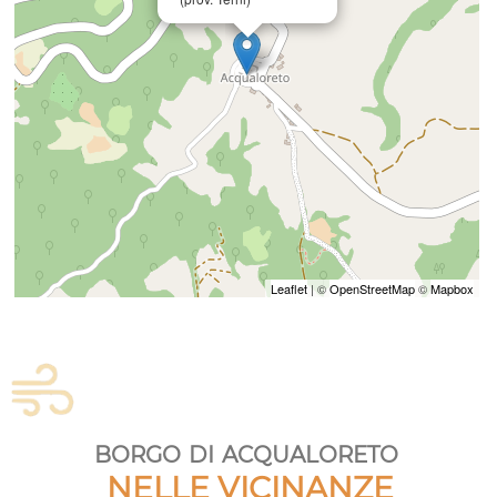
Leaflet
| ©
OpenStreetMap
©
Mapbox
borgo di acqualoreto
NELLE VICINANZE