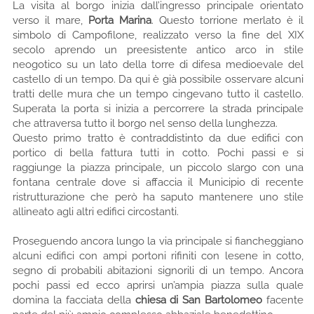
La visita al borgo inizia dall’ingresso principale orientato
verso il mare,
Porta Marina
. Questo torrione merlato è il
simbolo di Campofilone, realizzato verso la fine del XIX
secolo aprendo un preesistente antico arco in stile
neogotico su un lato della torre di difesa medioevale del
castello di un tempo. Da qui è già possibile osservare alcuni
tratti delle mura che un tempo cingevano tutto il castello.
Superata la porta si inizia a percorrere la strada principale
che attraversa tutto il borgo nel senso della lunghezza.
Questo primo tratto è contraddistinto da due edifici con
portico di bella fattura tutti in cotto. Pochi passi e si
raggiunge la piazza principale, un piccolo slargo con una
fontana centrale dove si affaccia il Municipio di recente
ristrutturazione che però ha saputo mantenere uno stile
allineato agli altri edifici circostanti.
Proseguendo ancora lungo la via principale si fiancheggiano
alcuni edifici con ampi portoni rifiniti con lesene in cotto,
segno di probabili abitazioni signorili di un tempo. Ancora
pochi passi ed ecco aprirsi un’ampia piazza sulla quale
domina la facciata della
chiesa di San Bartolomeo
facente