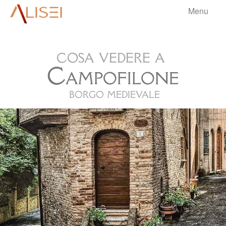
Menu
aliseri
cosa vedere a
HOME
Campofilone
BORGHI
▼
borgo medievale
VIAGGI
▼
BLOG
▼
.
INFO
▼
.
.
.