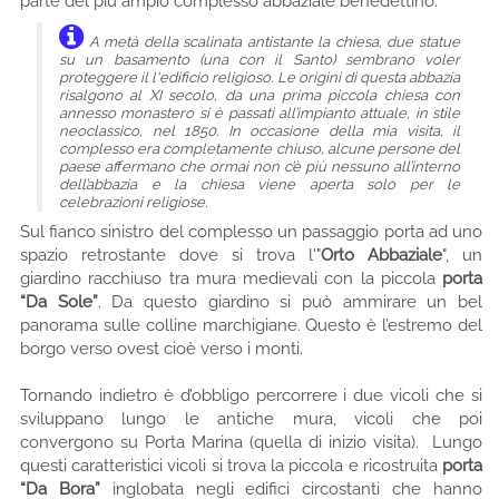
parte del più ampio complesso abbaziale benedettino.
A metà della scalinata antistante la chiesa, due statue
su un basamento (una con il Santo) sembrano voler
proteggere il l'edificio religioso. Le origini di questa abbazia
risalgono al XI secolo, da una prima piccola chiesa con
annesso monastero si è passati all’impianto attuale, in stile
neoclassico, nel 1850. In occasione della mia visita, il
complesso era completamente chiuso, alcune persone del
paese affermano che ormai non c’è più nessuno all’interno
dell’abbazia e la chiesa viene aperta solo per le
celebrazioni religiose.
Sul fianco sinistro del complesso un passaggio porta ad uno
spazio retrostante dove si trova l'"
Orto Abbaziale
", un
giardino racchiuso tra mura medievali con la piccola
porta
“Da Sole”
. Da questo giardino si può ammirare un bel
panorama sulle colline marchigiane. Questo è l’estremo del
borgo verso ovest cioè verso i monti.
Tornando indietro è d’obbligo percorrere i due vicoli che si
sviluppano lungo le antiche mura, vicoli che poi
convergono su Porta Marina (quella di inizio visita). Lungo
questi caratteristici vicoli si trova la piccola e ricostruita
porta
“Da Bora”
inglobata negli edifici circostanti che hanno