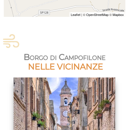
Leaflet
| ©
OpenStreetMap
©
Mapbox
Borgo di Campofilone
NELLE VICINANZE