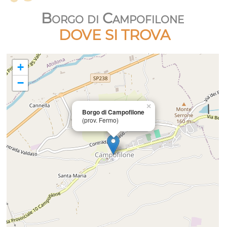
Borgo di Campofilone
DOVE SI TROVA
+
−
×
Borgo di Campofilone
(prov. Fermo)