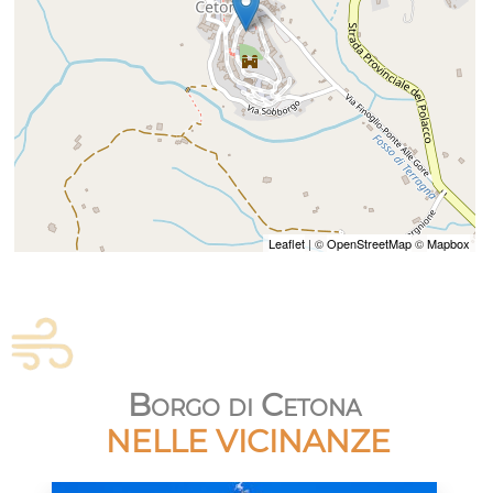
Leaflet
| ©
OpenStreetMap
©
Mapbox
Borgo di Cetona
NELLE VICINANZE