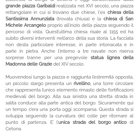
grande piazza Garibaldi
realizzata nel XVI secolo, una piazza
rettangolare in cui si trovano due chiese, l'ex
chiesa della
Santissima Annunziata
(trovata chiusa) e la
chiesa di San
Michele Arcangelo
proprio all’inizio della piazza seguendo il
percorso di vista. Quest’ultima chiesa risale al 1155 ed ha
subito diversi interventi nell’arco della sua storia. La facciata
non desta particolare interesse, in parte intonacata e in
parte in pietra. Anche l’interno a tre navate non riserva
sorprese tranne per una pregevole
statua lignea della
Madonna delle Grazie
del XIV secolo.
Muovendosi lungo la piazza e raggiunta l’estremità opposta,
un piccolo slargo presenta un
rivellino
, una torre circolare
che rappresenta l’unico elemento rimasto delle fortificazioni
medievali del borgo. Alla sua sinistra una stretta strada in
salita conduce alla parte antica del borgo. Sicuramente qui
un tempo c’era una porta oggi scomparsa. Questa strada si
sviluppa seguendo la curvatura del colle per ritornare al
punto di partenza. E’ l’
unica strada del borgo antico
di
Cetona.