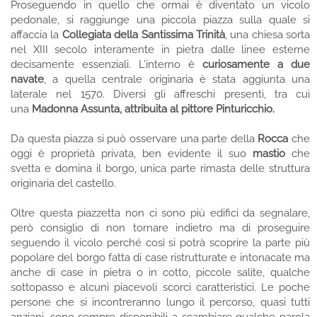
Proseguendo in quello che ormai è diventato un vicolo
pedonale, si raggiunge una piccola piazza sulla quale si
affaccia la
Collegiata della Santissima Trinità
, una chiesa sorta
nel XIII secolo interamente in pietra dalle linee esterne
decisamente essenziali. L’interno è
curiosamente a due
navate
, a quella centrale originaria è stata aggiunta una
laterale nel 1570. Diversi gli affreschi presenti, tra cui
una
Madonna Assunta, attribuita al pittore Pinturicchio.
Da questa piazza si può osservare una parte della
Rocca
che
oggi è proprietà privata, ben evidente il suo
mastio
che
svetta e domina il borgo, unica parte rimasta delle struttura
originaria del castello.
Oltre questa piazzetta non ci sono più edifici da segnalare,
però consiglio di non tornare indietro ma di proseguire
seguendo il vicolo perché così si potrà scoprire la parte più
popolare del borgo fatta di case ristrutturate e intonacate ma
anche di case in pietra o in cotto, piccole salite, qualche
sottopasso e alcuni piacevoli scorci caratteristici. Le poche
persone che si incontreranno lungo il percorso, quasi tutti