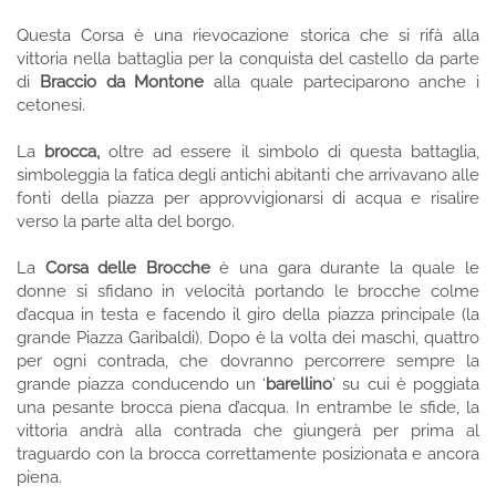
Questa Corsa è una rievocazione storica che si rifà alla
vittoria nella battaglia per la conquista del castello da parte
di
Braccio da Montone
alla quale parteciparono anche i
cetonesi.
La
brocca,
oltre ad essere il simbolo di questa battaglia,
simboleggia la fatica degli antichi abitanti che arrivavano alle
fonti della piazza per approvvigionarsi di acqua e risalire
verso la parte alta del borgo.
La
Corsa delle Brocche
è una gara durante la quale le
donne si sfidano in velocità portando le brocche colme
d’acqua in testa e facendo il giro della piazza principale (la
grande Piazza Garibaldi). Dopo è la volta dei maschi, quattro
per ogni contrada, che dovranno percorrere sempre la
grande piazza conducendo un ‘
barellino
’ su cui è poggiata
una pesante brocca piena d’acqua. In entrambe le sfide, la
vittoria andrà alla contrada che giungerà per prima al
traguardo con la brocca correttamente posizionata e ancora
piena.