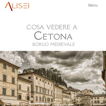
Menu
aliseri
cosa vedere a
HOME
Cetona
BORGHI
▼
borgo medievale
VIAGGI
▼
BLOG
▼
.
INFO
▼
.
.
.