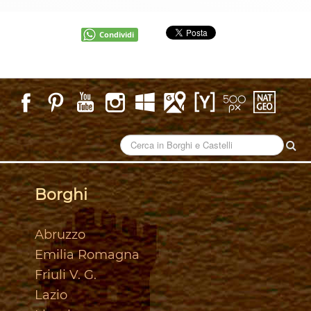
Condividi
Borghi
Abruzzo
Emilia Romagna
Friuli V. G.
Lazio