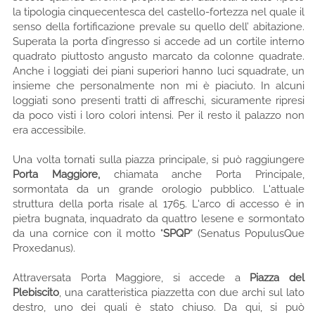
la tipologia cinquecentesca del castello-fortezza nel quale il
senso della fortificazione prevale su quello dell’ abitazione.
Superata la porta d’ingresso si accede ad un cortile interno
quadrato piuttosto angusto marcato da colonne quadrate.
Anche i loggiati dei piani superiori hanno luci squadrate, un
insieme che personalmente non mi è piaciuto. In alcuni
loggiati sono presenti tratti di affreschi, sicuramente ripresi
da poco visti i loro colori intensi. Per il resto il palazzo non
era accessibile.
Una volta tornati sulla piazza principale, si può raggiungere
Porta Maggiore,
chiamata anche Porta Principale,
sormontata da un grande orologio pubblico. L'attuale
struttura della porta risale al 1765. L'arco di accesso è in
pietra bugnata, inquadrato da quattro lesene e sormontato
da una cornice con il motto "
SPQP
" (Senatus PopulusQue
Proxedanus).
Attraversata Porta Maggiore, si accede a
Piazza del
Plebiscito
, una caratteristica piazzetta con due archi sul lato
destro, uno dei quali è stato chiuso. Da qui, si può