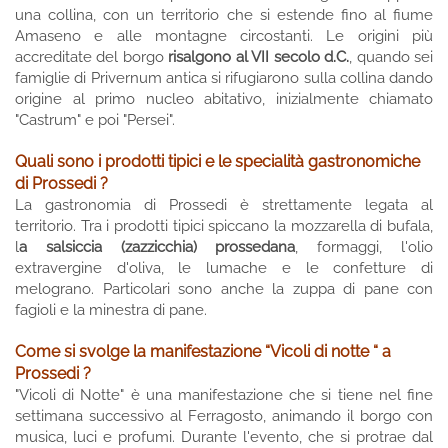
una collina, con un territorio che si estende fino al fiume
Amaseno e alle montagne circostanti. Le origini più
accreditate del borgo
risalgono al VII secolo d.C.
, quando sei
famiglie di Privernum antica si rifugiarono sulla collina dando
origine al primo nucleo abitativo, inizialmente chiamato
"Castrum" e poi "Persei".
Quali sono i prodotti tipici e le specialità gastronomiche
di Prossedi ?
La gastronomia di Prossedi è strettamente legata al
territorio. Tra i prodotti tipici spiccano la mozzarella di bufala,
l
a salsiccia (zazzicchia) prossedana
, formaggi, l'olio
extravergine d'oliva, le lumache e le confetture di
melograno. Particolari sono anche la zuppa di pane con
fagioli e la minestra di pane.
Come si svolge la manifestazione “Vicoli di notte “ a
Prossedi ?
"Vicoli di Notte" è una manifestazione che si tiene nel fine
settimana successivo al Ferragosto, animando il borgo con
musica, luci e profumi. Durante l'evento, che si protrae dal