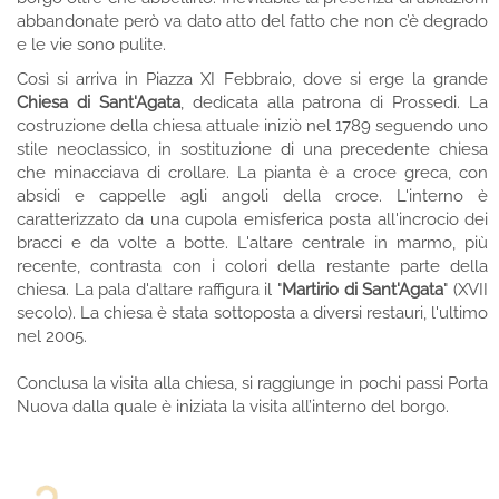
abbandonate però va dato atto del fatto che non c’è degrado
e le vie sono pulite.
Così si arriva in Piazza XI Febbraio, dove si erge la grande
Chiesa di Sant'Agata
, dedicata alla patrona di Prossedi. La
costruzione della chiesa attuale iniziò nel 1789 seguendo uno
stile neoclassico, in sostituzione di una precedente chiesa
che minacciava di crollare. La pianta è a croce greca, con
absidi e cappelle agli angoli della croce. L'interno è
caratterizzato da una cupola emisferica posta all'incrocio dei
bracci e da volte a botte. L'altare centrale in marmo, più
recente, contrasta con i colori della restante parte della
chiesa. La pala d'altare raffigura il "
Martirio di Sant'Agata
" (XVII
secolo). La chiesa è stata sottoposta a diversi restauri, l'ultimo
nel 2005.
Conclusa la visita alla chiesa, si raggiunge in pochi passi Porta
Nuova dalla quale è iniziata la visita all’interno del borgo.