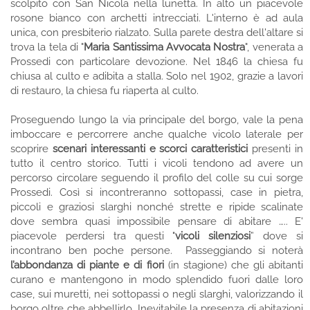
scolpito con San Nicola nella lunetta. In alto un piacevole
rosone bianco con archetti intrecciati. L'interno è ad aula
unica, con presbiterio rialzato. Sulla parete destra dell'altare si
trova la tela di "
Maria Santissima Avvocata Nostra
", venerata a
Prossedi con particolare devozione. Nel 1846 la chiesa fu
chiusa al culto e adibita a stalla. Solo nel 1902, grazie a lavori
di restauro, la chiesa fu riaperta al culto.
Proseguendo lungo la via principale del borgo, vale la pena
imboccare e percorrere anche qualche vicolo laterale per
scoprire
scenari interessanti e scorci caratteristici
presenti in
tutto il centro storico. Tutti i vicoli tendono ad avere un
percorso circolare seguendo il profilo del colle su cui sorge
Prossedi. Così si incontreranno sottopassi, case in pietra,
piccoli e graziosi slarghi nonché strette e ripide scalinate
dove sembra quasi impossibile pensare di abitare ….. E'
piacevole perdersi tra questi "
vicoli
silenziosi
” dove si
incontrano ben poche persone. Passeggiando si noterà
l’abbondanza di piante e di fiori
(in stagione) che gli abitanti
curano e mantengono in modo splendido fuori dalle loro
case, sui muretti, nei sottopassi o negli slarghi, valorizzando il
borgo oltre che abbellirlo. Inevitabile la presenza di abitazioni