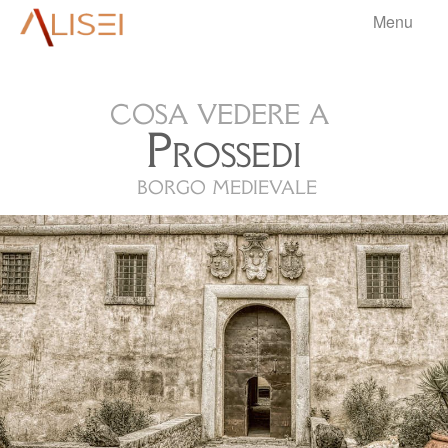
Menu
aliseri
cosa vedere a
HOME
Prossedi
BORGHI
▼
borgo medievale
VIAGGI
▼
BLOG
▼
.
INFO
▼
.
.
.