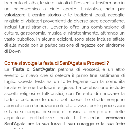
tramonto all'alba, le vie e i vicoli di Prossedi si trasformano in
un palcoscenico a cielo aperto. L'iniziativa,
nata per
valorizzare il centro storico
e le tradizioni locali, accoglie
migliaia di visitatori provenienti da diverse aree geografiche,
inclusi turisti stranieri. L'evento offre una combinazione di
cultura, gastronomia, musica e intrattenimento, attirando un
vasto pubblico. In alcune edizioni, sono state incluse sfilate
di alta moda con la partecipazione di ragazze con sindrome
di Down.
Come si svolge la festa di Sant’Agata a Prossedi ?
La "
Festa di Sant'Agata
", patrona di Prossedi, è un altro
evento di rilievo che si celebra il primo fine settimana di
luglio. Questa festa ha un forte legame con la comunità
locale e le sue tradizioni religiose. La celebrazione include
aspetti religiosi e folkloristici, con l'intento di rinnovare la
fede e celebrare le radici del paese. Le strade vengono
adornate con decorazioni colorate e vivaci per le processioni
e l'aria si riempie di suoni, di musica e dei profumi delle
appetitose prelibatezze locali. I Prossedani
venerano
Sant'Agata per la sua forza, il suo coraggio e la sua fede