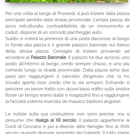
Per una visita al borgo di Prossedi, si può iniziare dalla piazza
principale lambita dalla strada provinciale. L’ampia piazza, da
poco ristrutturata, contraddistinta da un monumento ai
caduti, dispone di un comodo parcheggio auto.
Subito si noterà la presenza di una porta d’accesso al borgo
in fondo alla piazza e il grande palazzo baronale sul fianco
della stessa piazza. Consiglio di iniziare provando ad
accedere al
Palazzo Baronale
. Il palazzo ha due accessi, uno
posto all'interno al borgo, credo sempre chiuso, e uno più
comodo lungo la strada provinciale. Dalla piazza sono due
passi per raggiungere il cancello d’ingresso che io ho
trovato aperto (non credo che lo sia sempre). Entrando si
percorre un breve tratto con alcuni bassi edifici sulla sinistra
(forse un tempo erano stalle e magazzini) fino a raggiungere
la facciata esterna marcata da massicci bastioni angolari.
Le notizie sulla sua costruzione non sono precise, ma si
presume che
risalga al XII secolo
. Il palazzo appartenne ai
Conti di Ceccano e poi a diverse altre famiglie fino al XVIII
secolo quando divenne proprietà dei Gabrielli. ll tutto ripete