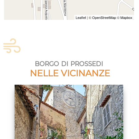
Leaflet
| ©
OpenStreetMap
©
Mapbox
borgo di prossedi
NELLE VICINANZE