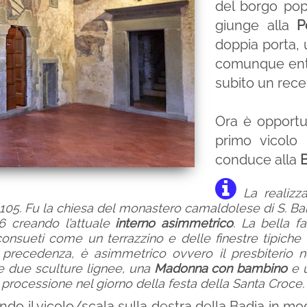
del borgo pop
giunge alla
P
doppia porta, 
comunque entr
subito un rece
Ora è opportun
primo vicolo 
conduce alla
B
La realizza
105.
Fu la chiesa del monastero camaldolese di S. Bart
6 creando l’attuale
interno asimmetrico
. La bella f
onsueti come un terrazzino e delle finestre tipiche d
 precedenza, è asimmetrico ovvero il presbiterio no
 due sculture lignee, una
Madonna con bambino
e 
n processione nel giorno della festa della Santa Croce.
ndo il vicolo/scala sulla destra della Badia in m