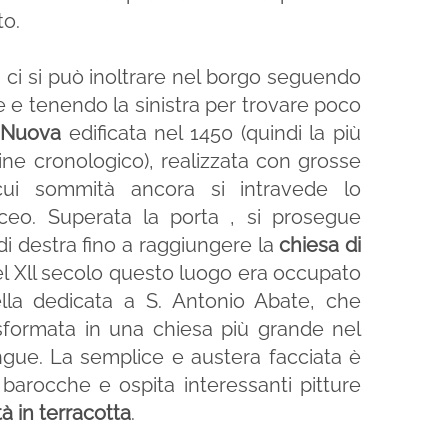
to.
, ci si può inoltrare nel borgo seguendo
le e tenendo la sinistra per trovare poco
 Nuova
edificata nel 1450 (quindi la più
ine cronologico), realizzata con grosse
 cui sommità ancora si intravede lo
eo. Superata la porta , si prosegue
 di destra fino a raggiungere la
chiesa di
el Xll secolo questo luogo era occupato
la dedicata a S. Antonio Abate, che
sformata in una chiesa più grande nel
ingue. La semplice e austera facciata è
 barocche e ospita interessanti pitture
à in terracotta
.