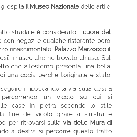
gi ospita il
Museo Nazionale
delle arti e
atto stradale è considerato il
cuore del
a con negozi e qualche ristorante però
azzo rinascimentale,
Palazzo Marzocco
il
nesi), museo che ho trovato chiuso. Sul
etto
che all’esterno presenta una bella
 di una copia perché l’originale è stato
oseguire imboccando la via sulla destra
 percorrendo un vicolo su cui si
elle case in pietra secondo lo stile
la fine del vicolo girare a sinistra e
’ per ritrovarsi sulla
via delle Mura di
ndo a destra si percorre questo tratto