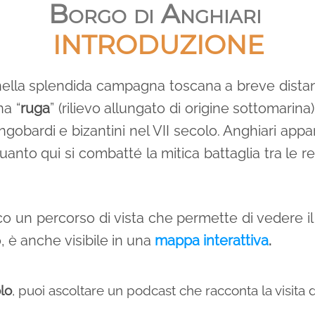
Borgo di Anghiari
INTRODUZIONE
lla splendida campagna toscana a breve distanza
na “
ruga
” (rilievo allungato di origine sottomarin
 longobardi e bizantini nel VII secolo. Anghiari a
uanto qui si combatté la mitica battaglia tra le r
co un percorso di vista che permette di vedere il
o, è anche visibile in una
mappa interattiva
.
olo
, puoi ascoltare un podcast
che racconta la visita 