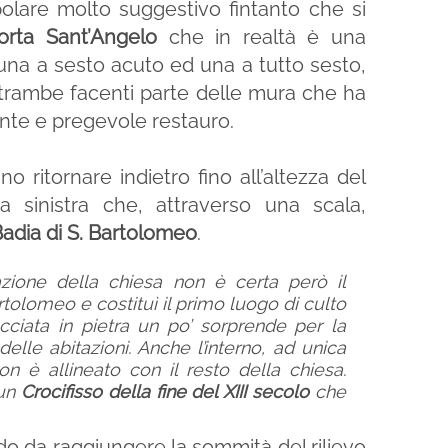
olare molto suggestivo fintanto che si
orta Sant’Angelo
che in realtà è una
una a sesto acuto ed una a tutto sesto,
ambe facenti parte delle mura che ha
nte e pregevole restauro.
o ritornare indietro fino all’altezza del
a sinistra che, attraverso una scala,
adia di S. Bartolomeo
.
zione della chiesa non è certa però il
olomeo e costituì il primo luogo di culto
acciata in pietra un po’ sorprende per la
elle abitazioni. Anche l’interno, ad unica
n è allineato con il resto della chiesa.
un
Crocifisso della fine del XIII secolo
che
odo da raggiungere la sommità del rilievo