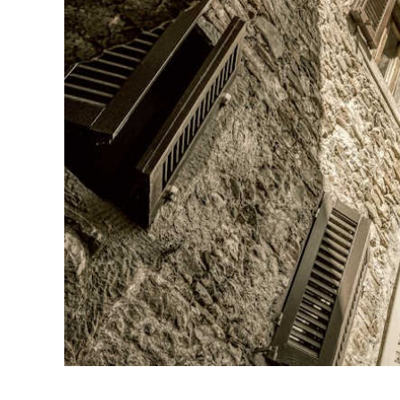
.
.
.