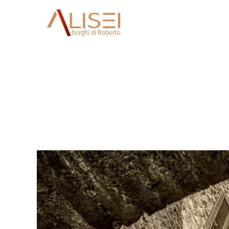
aliseri
borghi di Roberto
.