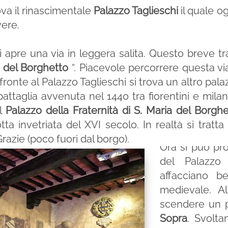
ova il rinascimentale
Palazzo Taglieschi
il quale og
vere.
i apre una via in leggera salita. Questo breve tr
 del Borghetto
“. Piacevole percorrere questa vi
fronte al Palazzo Taglieschi si trova un altro pal
battaglia avvenuta nel 1440 tra fiorentini e mila
il
Palazzo della Fraternità di S. Maria del Borgh
tta invetriata del XVI secolo. In realtà si tratta
Grazie (poco fuori dal borgo).
Ora si può pr
del Palazzo
affacciano b
medievale. Al
scendere un po
Sopra
. Svolta