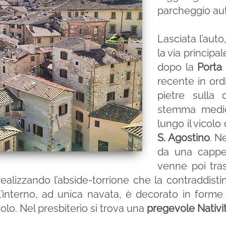
parcheggio au
Lasciata l’auto
la via principa
dopo la
Porta
recente in ord
pietre sulla
stemma medic
lungo il vicolo
S. Agostino
. N
da una cappel
venne poi tra
ealizzando l’abside-torrione che la contraddist
l’interno, ad unica navata, è decorato in forme
olo. Nel presbiterio si trova una
pregevole Nativit