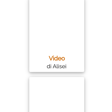
Video
di Alisei