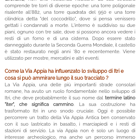
comprende tre torri di diverse epoche: una torre poligonale
risalente all'882, una torre quadrata del 950 e una torre
cilindrica detta "del coccodrillo", dove si pensa venissero
gettati i condannati a morte. L'interno è suddiviso su due
piani, ognuno con tre sale, dove si possono ancora vedere i
resti di un forno e di una cisterna. Dopo essere stato
danneggiato durante la Seconda Guerra Mondiale, il castello
è stato restaurato negli anni '80 e recentemente. Viene
utilizzato per mostre, mercatini e altri eventi.
Come la Via Appia ha influenzato lo sviluppo di Itri e
cosa si può ammirare lungo il suo tracciato ?
La Via Appia, una delle più importanti strade consolari
romane, ha avuto un ruolo fondamentale nello sviluppo di
Itri, che deve probabilmente il suo nome dal
termine latino
"iter", che significa cammino
. La sua costruzione ha
trasformato Itri in uno snodo cruciale. Oggi è possibile
percorrere un tratto della Via Appia Antica ben conservato
con il suo lastricato in basalto, i marciapiedi e i resti di
stazioni di servizio. La via Appia non è solo un luogo di
interesse archeologico, ma anche un percorso immerso