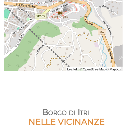
Leaflet
| ©
OpenStreetMap
©
Mapbox
Borgo di Itri
NELLE VICINANZE