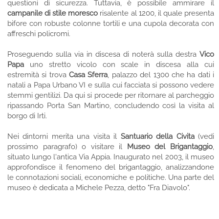
questioni di sicurezza. Tuttavia, è possibile ammirare il
campanile di stile moresco
risalente al 1200, il quale presenta
bifore con robuste colonne tortili e una cupola decorata con
affreschi policromi.
Proseguendo sulla via in discesa di noterà sulla destra
Vico
Papa
uno stretto vicolo con scale in discesa alla cui
estremità si trova
Casa Sferra
, palazzo del 1300 che ha dati i
natali a Papa Urbano VI e sulla cui facciata si possono vedere
stemmi gentilizi. Da qui si procede per ritornare al parcheggio
ripassando Porta San Martino, concludendo così la visita al
borgo di Irti.
Nei dintorni merita una visita il
Santuario della Civita
(vedi
prossimo paragrafo) o visitare il
Museo del Brigantaggio
,
situato lungo l'antica Via Appia. Inaugurato nel 2003, il museo
approfondisce il fenomeno del brigantaggio, analizzandone
le connotazioni sociali, economiche e politiche. Una parte del
museo è dedicata a Michele Pezza, detto "Fra Diavolo".