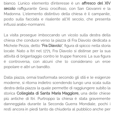
bianco. L’unico elemento d’interesse è un
affresco del XIV
secolo
raffigurante Gesù crocifisso, con San Giovanni e la
Madonna. L'elemento distintivo della chiesa è il campanile,
posto sulla facciata e risalente all'XI secolo, che presenta
influssi arabo-normanni.
La visita prosegue imboccando un vicolo sulla destra della
chiesa che conduce verso la piazza di Fra Diavolo dedicata a
Michele Pezza, detto "
Fra Diavolo
", figura di spicco nella storia
locale. Nato a Itri nel 1771, Fra Diavolo si distinse per la sua
attività di brigantaggio contro le truppe francesi. La sua figura
è controversa, con alcuni che lo considerano un eroe
popolare e altri un bandito.
Dalla piazza, ormai trasformata secondo gli stili e le esigenze
moderne, si ritorna indietro scendendo lungo una scala sulla
destra della piazza la quale permette di raggiungere subito la
storica
Collegiata di Santa Maria Maggiore,
una delle chiese
più antiche di Itri. Purtroppo la chiesa è stata gravemente
danneggiata durante la Seconda Guerra Mondiale, pochi i
resti ancora in piedi tanto da chiuderla al pubblico anche per