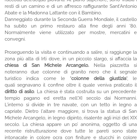
resti di un camino e di un affresco raffigurante Sant'Antonio
Abate e la Madonna Lattante con il Bambino.
Danneggiato durante la Seconda Guerra Mondiale, il castello
ha subito un primo restauro alla fine degli anni '80.
Normalmente viene utilizzato per mostre, mercatini e
convegni.
Proseguendo la visita e continuando a salire, si raggiunge la
zona più alta di Irti dove, in un piccolo slargo, si affaccia la
chiesa di San Michele Arcangelo.
Nella piazzetta si
noteranno due colonne di granito nero che il segnale
turistico indica come le "
colonne della giustizia
", le
quali segnavano il confine oltre il quale veniva praticato il
diritto di asilo
. La chiesa è stata costruita su un precedente
tempio pagano ed eretta nell'XI secolo dai Normanni.
L’interno si divide in tre navate, con un tetto in legno a
capriate. Dietro l'altare maggiore, si trova la statua di San
Michele Arcangelo, in legno dipinto, risalente agli inizi del XIX
secolo. La chiesa appare un po’ anonima, oggetto di una
recente ristrutturazione dove tutte le pareti sono state
intonacate in colore ocra con finiture e stucchi in colore