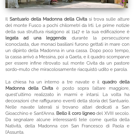
Il
Santuario della Madonna della Civita
si trova sulle alture
del monte Fusco a pochi chilometri da Irti. Le prime notizie
della sua struttura risalgono al 1147 e la sua edificazione è
legata ad una leggenda
: durante la persecuzione
iconoclasta, due monaci basiliani furono gettati in mare con
un dipinto della Madonna in una cassa. Dopo poco tempo,
la cassa arrivò a Messina, poi a Gaeta, e il quadro scomparve
per essere infine ritrovato sul monte Civita da un pastore
sordo-muto che miracolosamente riacquistò udito e parola.
La chiesa ha un interno a tre navate e il
quadro della
Madonna della Civita
è posto sopra l’altare maggiore,
quest'ultimo realizzato in marmi e intarsi. La volta ha
decorazioni che raffigurano eventi della storia del Santuario.
Nelle navate laterali si trovano altari dedicati a San
Gioacchino e Sant’Anna.
Bello il coro ligneo
del XVIII secolo.
Da segnalare alcune interessanti tele come quella della
Natività, della Madonna con San Francesco di Paola e
l’Assunta.