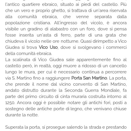
l'antico quartiere ebraico, situato ai piedi del castello. Più
che un vero e proprio ghetto, si trattava di un'area riservata
alla comunità ebraica, che venne separata dalla
popolazione cristiana. All'ingresso del vicolo, è ancora
visibile un gradino di alabastro con un foro, dove si pensa
fosse inserita un'asta di ferro, parte di una grata che
chiudeva il vicolo nelle ore notturne. Quasi dirimpetto a Vico
Giudea si trova
Vico Uso
, dove si svolgevano i commerci
della comunità ebraica.
La scalinata di Vico Giudea sale apparentemente fino al
castello però, in realtà, oggi muore a ridosso di un cancello
lungo le mura, per cui è necessario continua a percorrere
via S. Martino fino a raggiungere
Porta San Martino
. La porta,
che prende il nome dal vicino convento di San Martino,
andato distrutto durante la Seconda Guerra Mondiale, fa
parte del primo circuito di cinta muraria costruita intorno al
1250. Ancora oggi è possibile notare gli antichi fori, posti a
sostegno delle antiche porte di legno, che venivano chiuse
durante la notte.
Superata la porta, si prosegue salendo la strada e prestando