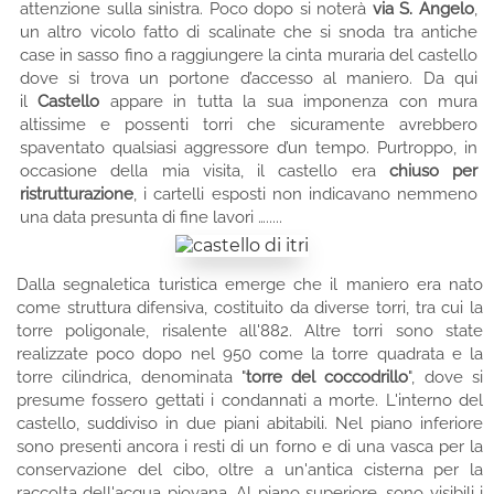
attenzione sulla sinistra. Poco dopo si noterà
via S. Angelo
,
un altro vicolo fatto di scalinate che si snoda tra antiche
case in sasso fino a raggiungere la cinta muraria del castello
dove si trova un portone d’accesso al maniero. Da qui
il
Castello
appare in tutta la sua imponenza con mura
altissime e possenti torri che sicuramente avrebbero
spaventato qualsiasi aggressore d’un tempo. Purtroppo, in
occasione della mia visita, il castello era
chiuso per
ristrutturazione
, i cartelli esposti non indicavano nemmeno
una data presunta di fine lavori ….....
Dalla segnaletica turistica emerge che il maniero era nato
come struttura difensiva, costituito da diverse torri, tra cui la
torre poligonale, risalente all'882. Altre torri sono state
realizzate poco dopo nel 950 come la torre quadrata e la
torre cilindrica, denominata "
torre del coccodrillo
", dove si
presume fossero gettati i condannati a morte. L'interno del
castello, suddiviso in due piani abitabili. Nel piano inferiore
sono presenti ancora i resti di un forno e di una vasca per la
conservazione del cibo, oltre a un'antica cisterna per la
raccolta dell'acqua piovana. Al piano superiore, sono visibili i