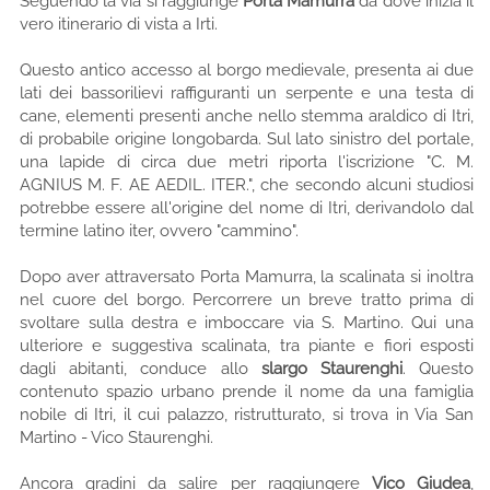
Seguendo la via si raggiunge
Porta Mamurra
da dove inizia il
vero itinerario di vista a Irti.
Questo antico accesso al borgo medievale, presenta ai due
lati dei bassorilievi raffiguranti un serpente e una testa di
cane, elementi presenti anche nello stemma araldico di Itri,
di probabile origine longobarda. Sul lato sinistro del portale,
una lapide di circa due metri riporta l'iscrizione "C. M.
AGNIUS M. F. AE AEDIL. ITER.", che secondo alcuni studiosi
potrebbe essere all'origine del nome di Itri, derivandolo dal
termine latino iter, ovvero "cammino".
Dopo aver attraversato Porta Mamurra, la scalinata si inoltra
nel cuore del borgo. Percorrere un breve tratto prima di
svoltare sulla destra e imboccare via S. Martino. Qui una
ulteriore e suggestiva scalinata, tra piante e fiori esposti
dagli abitanti, conduce allo
slargo Staurenghi
. Questo
contenuto spazio urbano prende il nome da una famiglia
nobile di Itri, il cui palazzo, ristrutturato, si trova in Via San
Martino - Vico Staurenghi.
Ancora gradini da salire per raggiungere
Vico Giudea
,