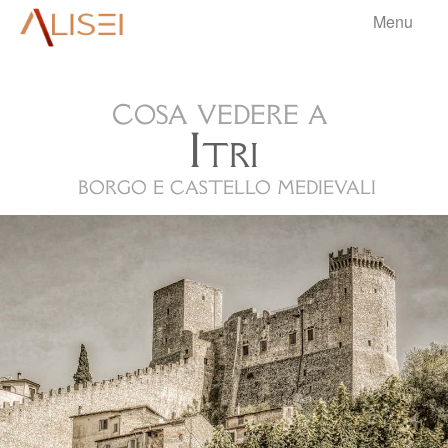
Menu
aliseri
c
osa vedere a
HOME
Itri
BORGHI
▼
borgo e castello medievali
VIAGGI
▼
BLOG
▼
.
INFO
▼
.
.
.