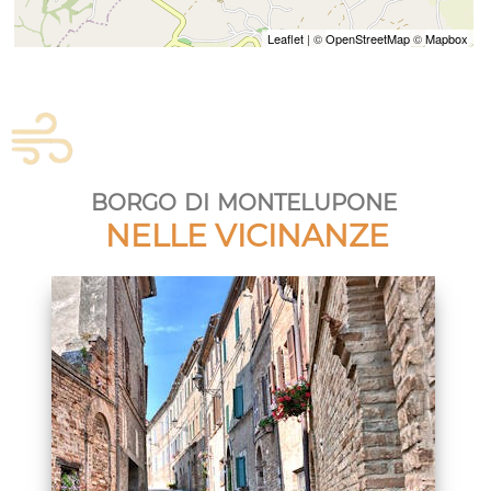
Leaflet
| ©
OpenStreetMap
©
Mapbox
borgo di montelupone
NELLE VICINANZE