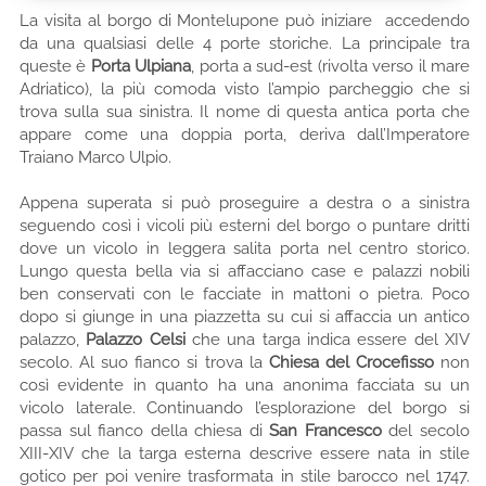
La visita al borgo di Montelupone può iniziare accedendo
da una qualsiasi delle 4 porte storiche. La principale tra
queste è
Porta Ulpiana
, porta a sud-est (rivolta verso il mare
Adriatico), la più comoda visto l’ampio parcheggio che si
trova sulla sua sinistra. Il nome di questa antica porta che
appare come una doppia porta, deriva dall’Imperatore
Traiano Marco Ulpio.
Appena superata si può proseguire a destra o a sinistra
seguendo così i vicoli più esterni del borgo o puntare dritti
dove un vicolo in leggera salita porta nel centro storico.
Lungo questa bella via si affacciano case e palazzi nobili
ben conservati con le facciate in mattoni o pietra. Poco
dopo si giunge in una piazzetta su cui si affaccia un antico
palazzo,
Palazzo Celsi
che una targa indica essere del XIV
secolo. Al suo fianco si trova la
Chiesa del Crocefisso
non
così evidente in quanto ha una anonima facciata su un
vicolo laterale. Continuando l’esplorazione del borgo si
passa sul fianco della chiesa di
San Francesco
del secolo
XIII-XIV che la targa esterna descrive essere nata in stile
gotico per poi venire trasformata in stile barocco nel 1747.