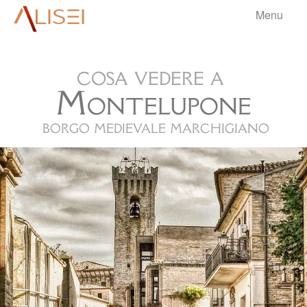
Menu
aliseri
cosa vedere a
HOME
Montelupone
BORGHI
▼
borgo medievale marchigiano
VIAGGI
▼
BLOG
▼
.
INFO
▼
.
.
.