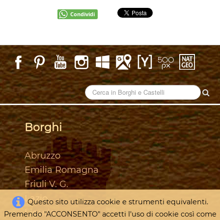
Condividi
Borghi
Abruzzo
Emilia Romagna
Friuli V. G.
Lazio
Questo sito utilizza cookie e strumenti equivalenti.
Liguria
Premendo "ACCONSENTO" accetti l'uso di cookie così come