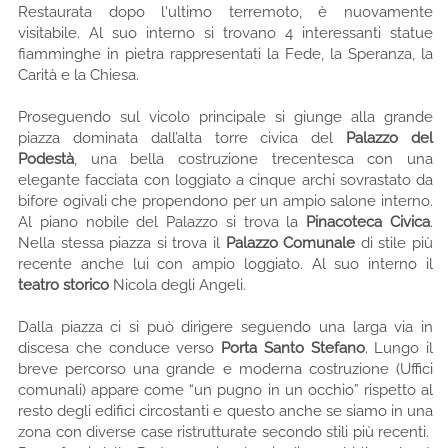
Restaurata dopo l'ultimo terremoto, è nuovamente
visitabile. Al suo interno si trovano 4 interessanti statue
fiamminghe in pietra rappresentati la Fede, la Speranza, la
Carità e la Chiesa.
Proseguendo sul vicolo principale si giunge alla grande
piazza dominata dall’alta torre civica del
Palazzo del
Podestà
, una bella costruzione trecentesca con una
elegante facciata con loggiato a cinque archi sovrastato da
bifore ogivali che propendono per un ampio salone interno.
Al piano nobile del Palazzo si trova la
Pinacoteca Civica
.
Nella stessa piazza si trova il
Palazzo Comunale
di stile più
recente anche lui con ampio loggiato. Al suo interno il
teatro storico
Nicola degli Angeli.
Dalla piazza ci si può dirigere seguendo una larga via in
discesa che conduce verso
Porta Santo Stefano
. Lungo il
breve percorso una grande e moderna costruzione (Uffici
comunali) appare come “un pugno in un occhio” rispetto al
resto degli edifici circostanti e questo anche se siamo in una
zona con diverse case ristrutturate secondo stili più recenti.