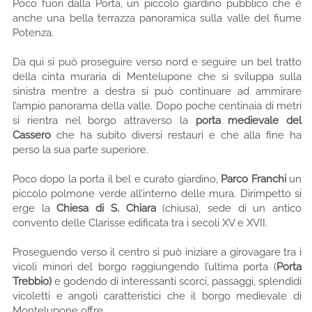
Poco fuori dalla Porta, un piccolo giardino pubblico che è
anche una bella terrazza panoramica sulla valle del fiume
Potenza.
Da qui si può proseguire verso nord e seguire un bel tratto
della cinta muraria di Mentelupone che si sviluppa sulla
sinistra mentre a destra si può continuare ad ammirare
l’ampio panorama della valle. Dopo poche centinaia di metri
si rientra nel borgo attraverso la
porta medievale del
Cassero
che ha subito diversi restauri e che alla fine ha
perso la sua parte superiore.
Poco dopo la porta il bel e curato giardino,
Parco Franchi
un
piccolo polmone verde all’interno delle mura. Dirimpetto si
erge la
Chiesa di S. Chiara
(chiusa), sede di un antico
convento delle Clarisse edificata tra i secoli XV e XVII.
Proseguendo verso il centro si può iniziare a girovagare tra i
vicoli minori del borgo raggiungendo l’ultima porta (
Porta
Trebbio)
e godendo di interessanti scorci, passaggi, splendidi
vicoletti e angoli caratteristici che il borgo medievale di
Montelupone offre.