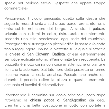
specie nel periodo estivo (aspetto che appare troppo
commerciale).
Percorrendo il vicolo principale, quello sulla destra che
segue le mura di cinta a sud si può percorrere al ritorno, si
entra subito nel cuore del borgo. A sinistra il
palazzo
priorale
con esterni in cotto, ristrutturato recentemente
secondo uno stile neoclassico, oggi sede del municipio.
Proseguendo si susseguono piccoli edifici in sasso e/o cotto
fino a raggiungere una bella piazzetta sulla quale si affaccia
la
chiesa di San Giovanni Battista
, chiesa estremamente
semplice edificata intorno all'anno mille ben recuperata. La
piazzetta è molto carina con case in stile ricche di piante e
fiori che la adornano. Sul lato nord della piazzetta un primo
balcone verso la costa adriatica. Peccato che anche qui
durante il periodo estivo la piazza è quasi interamente
occupata di tavolini di ristoranti/bar.
Riprendendo il cammino sul vicolo principale, poco dopo
ritroviamo la
chiesa gotica di Sant'Agostino
già degli
Eremitani, una bella costruzione in cotto con portale a