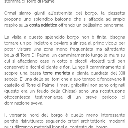
stemma di Torre di Palme.
Ormai siamo giunti all'estremità del borgo, la piazzetta
propone uno splendido balcone che si affaccia ad ampio
respiro sulla
costa adriatica
offrendo un bellissimo panorama.
La visita a questo splendido borgo non è finita, bisogna
tornare un po' indietro e deviare a sinistra al primo vicolo per
poter visitare una zona meno frequentata ma altrettanto
bella di Torre Di Palme, un camminamento lungo le mura su
cui si affacciano case in cotto e piccoli vicoletti tutti ben
conservati e ricchi di piante e fiori. Lungo il camminamento si
scopre una bassa
torre merlata
a pianta quadrata del XIII
secolo. E' una delle sei torri che a suo tempo difendevano il
castello di Torre di Palme. I merli ghibellini non sono originali
(questo era un feudo della Chiesa) sono una ricostruzione
ottocentesca testimonianza di un breve periodo di
dominazione sveva.
Il versante nord del borgo è quello meno interessante
perchè ristrutturato seguendo criteri architettonici moderni
pur utilizzando materiali idonei al contesto del borgo.