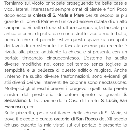
Torniamo sul vicolo principale proseguendo tra belle case e
vicoli laterali interessanti sempre ornati di piante e fiori. Poco
dopo ecco la
chiesa di S. Maria a Mare
del XII secolo, la più
grande di Torre di Palme e l'unica ad essere dotata di un alto
campanile. Si tratta di una struttura composita, la facciata più
antica di conci di pietra da su uno stretto vicolo molto bello,
peccato che nel periodo estivo questo spazio sia occupato
dai tavoli di un ristorante. La facciata odierna più recente è
rivolta alla piazza antistante la chiesa e si presenta con un
portale timpanato cinquecentesco. L'esterno ha subito
diverse modifiche nel corso del tempo senza togliere la
semplicità e la bellezza di questo edificio religioso. Anche
l'interno ha subito diverse trasformazioni, sono evidenti gli
stili diversi dei vari interventi (le colonne sono neoclassiche).
Molteplici gli affreschi presenti, pregevoli quelli sulla parete
sinistra del presbiterio di autore ignoto raffiguranti
S.
Sebastiano
, la traslazione della Casa di Loreto,
S. Lucia, San
Francesco
, ecc..
Sulla piazzetta, posta sul fianco della chiesa di S. Maria, si
trova il piccolo e curato
oratorio di San Rocco
del XII secolo
(chiuso durante la mia visita) sul cui portale è presente lo