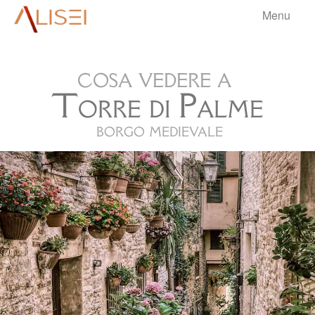
Menu
aliseri
cosa vedere a
HOME
Torre di Palme
BORGHI
▼
borgo medievale
VIAGGI
▼
BLOG
▼
.
INFO
▼
.
.
.