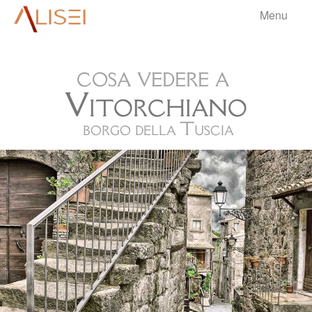
Menu
aliseri
cosa vedere a
HOME
Vitorchiano
BORGHI
▼
borgo della Tuscia
VIAGGI
▼
BLOG
▼
.
INFO
▼
.
.
.