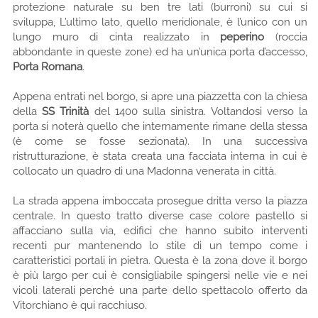
protezione naturale su ben tre lati (burroni) su cui si
sviluppa, L’ultimo lato, quello meridionale, è l’unico con un
lungo muro di cinta realizzato in
peperino
(roccia
abbondante in queste zone) ed ha un’unica porta d’accesso,
Porta Romana
.
Appena entrati nel borgo, si apre una piazzetta con la chiesa
della
SS Trinità
del 1400 sulla sinistra. Voltandosi verso la
porta si noterà quello che internamente rimane della stessa
(è come se fosse sezionata). In una successiva
ristrutturazione, è stata creata una facciata interna in cui è
collocato un quadro di una Madonna venerata in città.
La strada appena imboccata prosegue dritta verso la piazza
centrale. In questo tratto diverse case colore pastello si
affacciano sulla via, edifici che hanno subito interventi
recenti pur mantenendo lo stile di un tempo come i
caratteristici portali in pietra. Questa è la zona dove il borgo
è più largo per cui è consigliabile spingersi nelle vie e nei
vicoli laterali perché una parte dello spettacolo offerto da
Vitorchiano è qui racchiuso.