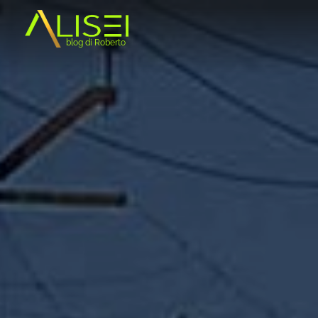
alisrifh
blog di Roberto