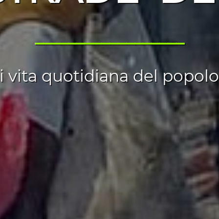
__________________
i vita quotidiana del popol