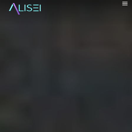
alisrifhi
HOME
CHI SONO
▼
VIAGGI
▼
BORGHI
▼
BLOG
▼
INFO
▼