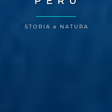
P E R U'
________________
S T O R I A e N A T U R A