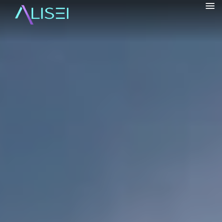
alisrifhi
HOME
CHI SONO
▼
VIAGGI
▼
BORGHI
▼
BLOG
▼
INFO
▼