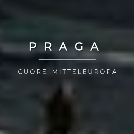
PRAGA
___________________
C U O R E M I T T E L E U R O P A