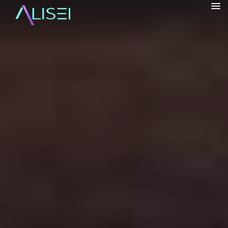
alisrifhi
HOME
CHI SONO
▼
VIAGGI
▼
BORGHI
▼
BLOG
▼
INFO
▼