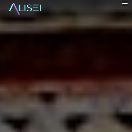
alisrifhi
HOME
CHI SONO
▼
VIAGGI
▼
BORGHI
▼
BLOG
▼
INFO
▼