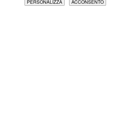
PERSONALIZZA
ACCONSENTO
HOME MAROCCO
TRAVEL
RACCONTO DEL VIAGGIO IN
MAROCCO
In questa pagina viene raccontata l'esperienza di
viaggio in Marocco di Roberto. Di seguito troverai gli
argomenti e gli approfondimenti sulle varie aree e/o