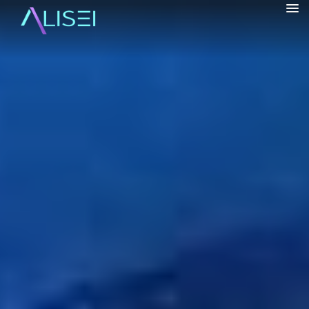
alisrifhi
HOME
CHI SONO
▼
VIAGGI
▼
BORGHI
▼
BLOG
▼
INFO
▼