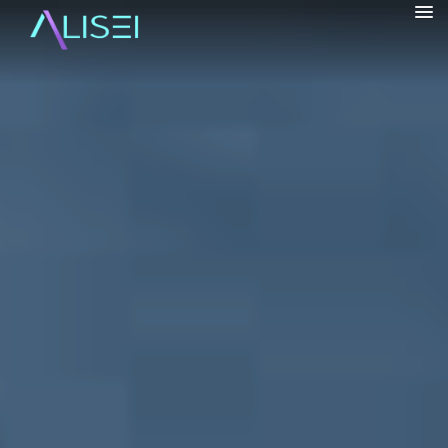
alisrifhi
HOME
CHI SONO
▼
VIAGGI
▼
BORGHI
▼
BLOG
▼
INFO
▼