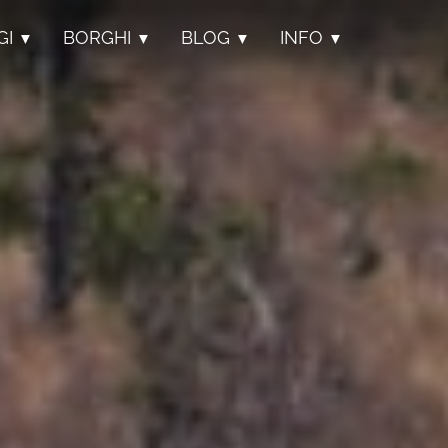
GI
BORGHI
BLOG
INFO
▼
▼
▼
▼