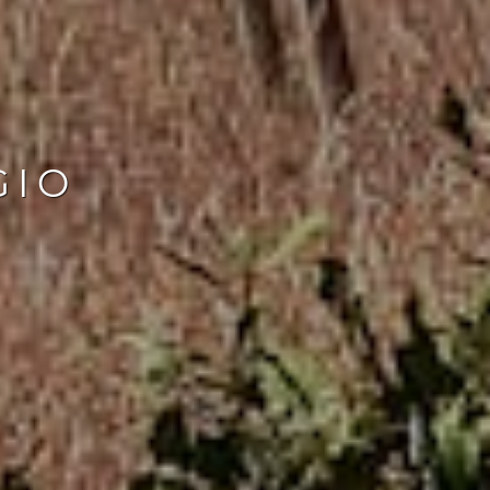
A
GIO