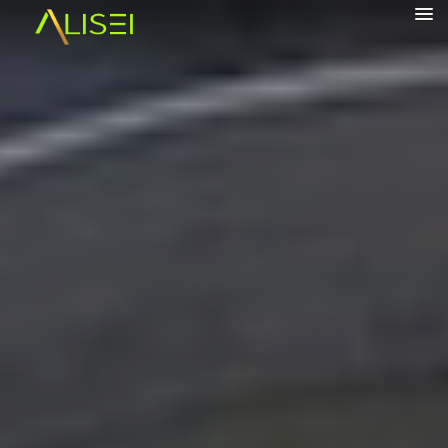
alisrifh
HOME
CHI SONO
VIAGGI
BORGHI
CONTATTI